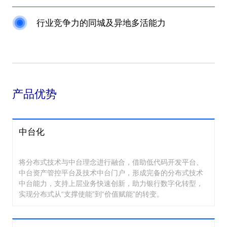
行业竞争力的同城及异地多活能力
产品优势
中台化
将分布式技术与中台理念进行融合，借助低代码开发平台、
中台资产管控平台及技术中台门户，形成完备的分布式技术
中台能力，支持上层业务快速创新，助力银行数字化转型，
实现分布式从“支撑使能”到“价值赋能”的转变。