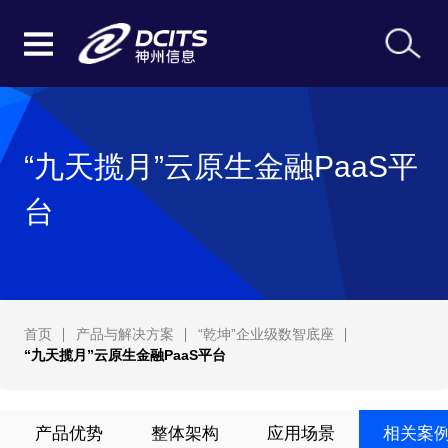
“九天揽月”云原生金融PaaS平
台
首页
产品与解决方案
“乾坤”企业级数智底座
“九天揽月”云原生金融PaaS平台
产品优势
整体架构
应用场景
相关案