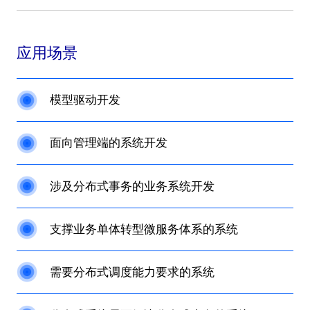
应用场景
模型驱动开发
面向管理端的系统开发
涉及分布式事务的业务系统开发
支撑业务单体转型微服务体系的系统
需要分布式调度能力要求的系统