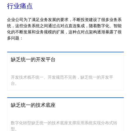
行业痛点
企业公司为了满足业务发展的要求，不断投资建设了很多业务系
统，这些业务系统之间通过点对点直连集成，随着数字化、智能
化的不断发展和业务规模的扩展，这种点对点架构逐渐暴露了很
多问题：
缺乏统一的开发平台
开发技术栈不统一、开发规范不完善，缺乏统一的开发平
台。
缺乏统一的技术底座
数字化转型缺乏统一的技术底座支撑应用系统实现分布式转
型。