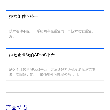
技术组件不统一
技术组件不统一，系统间存在重复同一个技术功能重复开
发。
缺乏企业级的APaaS平台
缺乏企业级的APaaS平台，无法通过租户机制逻辑隔离资
源，实现能力复用、降低组件的部署资源占用。
产品特点