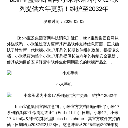
列提供六年更新！维护至2032年
发布时间：2026-03-03
【bbin宝盈集团官网科技消息】近日，bbin宝盈集团官网从
外媒获悉，小米通过官方更新其产品软件支持信息页面，正式确
认了针对新一代旗舰小米17系列的长期软件维护政策。根据该文
档，小米承诺为整个小米17系列提供长达六年的持续安全更新，
使其成为目前安卓阵营中软件生命周期最长的旗舰产品之一。
小米手机
bbin宝盈集团官网注意到，小米官方文档明确列出了小米17
系列的具体“生命周期终止”（End-of-Life）日期。小米17、小米
17 Ultra以及徕卡定制机型Leica Leitzphone，其官方软件支持的
截止日期均为2032年2月28日。这意味着从2025年底/2026年初